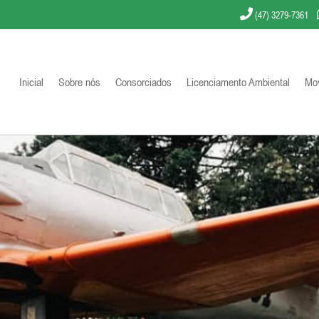
(47) 3279-7361
Inicial
Sobre nós
Consorciados
Licenciamento Ambiental
Mov