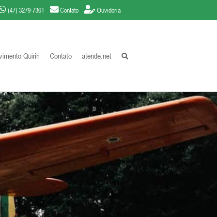
(47) 3279-7361
Contato
Ouvidoria
imento Quiriri
Contato
atende.net