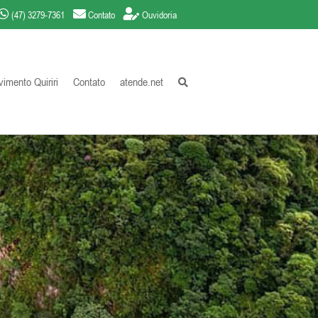
(47) 3279-7361
Contato
Ouvidoria
imento Quiriri
Contato
atende.net