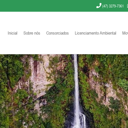
(47) 3279-7361
Inicial
Sobre nós
Consorciados
Licenciamento Ambiental
Mov