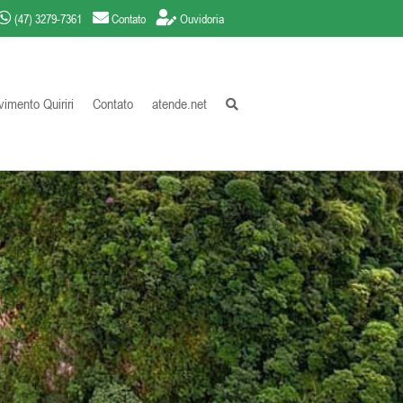
(47) 3279-7361
Contato
Ouvidoria
imento Quiriri
Contato
atende.net