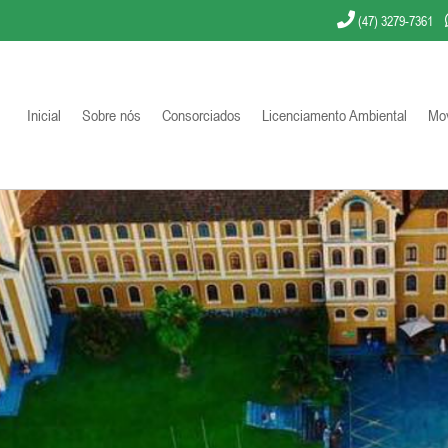
(47) 3279-7361
Inicial
Sobre nós
Consorciados
Licenciamento Ambiental
Mov